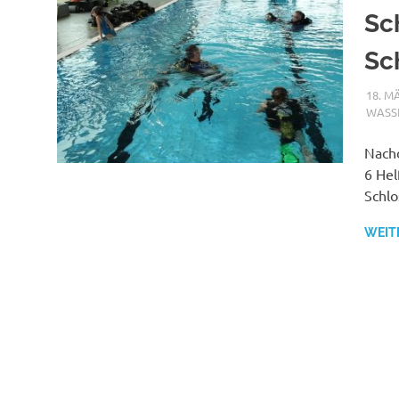
Sc
Sc
18. M
ASSE
Nachd
6 Hel
Schlo
WEIT