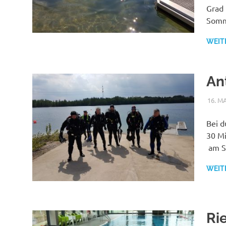
Grad 
Somm
WEIT
An
16. M
Bei d
30 Mi
am Sa
WEIT
Ri