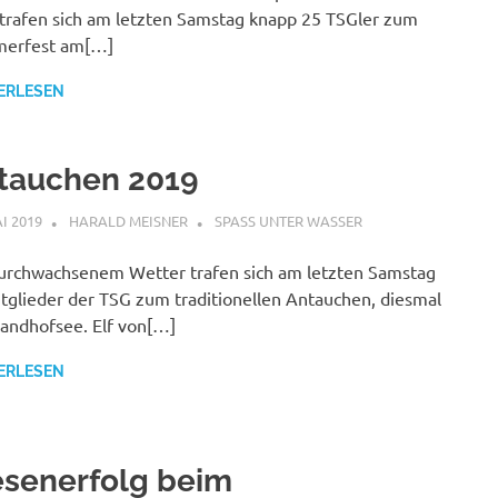
trafen sich am letzten Samstag knapp 25 TSGler zum
erfest am[…]
ERLESEN
tauchen 2019
AI 2019
HARALD MEISNER
SPASS UNTER WASSER
urchwachsenem Wetter trafen sich am letzten Samstag
tglieder der TSG zum traditionellen Antauchen, diesmal
ndhofsee. Elf von[…]
ERLESEN
esenerfolg beim