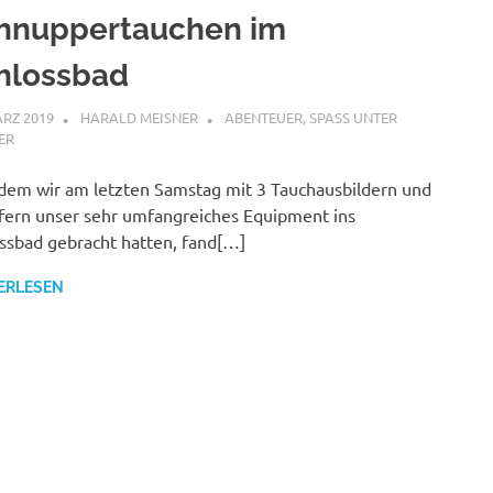
hnuppertauchen im
hlossbad
ÄRZ 2019
HARALD MEISNER
ABENTEUER
,
SPASS UNTER W
R
em wir am letzten Samstag mit 3 Tauchausbildern und
fern unser sehr umfangreiches Equipment ins
ssbad gebracht hatten, fand[…]
ERLESEN