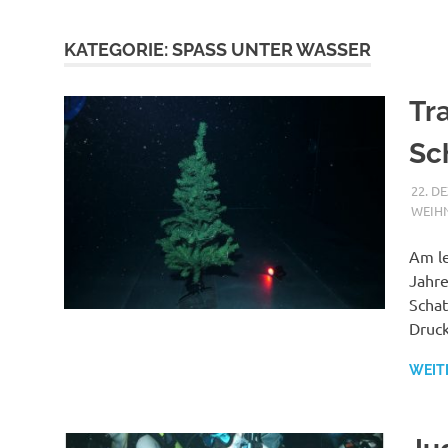
KATEGORIE:
SPASS UNTER WASSER
Tr
Sc
22. D
WEIH
Am l
Jahre
Schat
Druck
WEIT