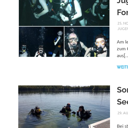
Ju
Fo
25. N
JUGE
Am le
zum G
aus[
WEIT
So
Se
29. A
Bei s