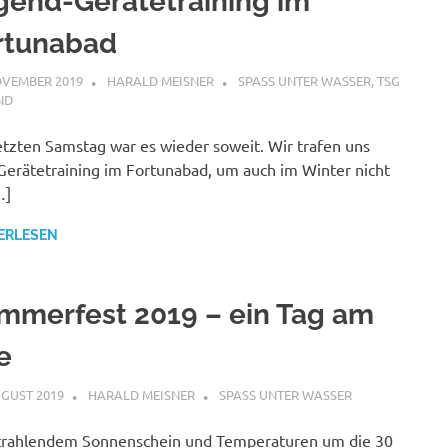
gend-Gerätetraining im
rtunabad
OVEMBER 2019
HARALD MEISNER
SPASS UNTER WASSER
,
TSG
ND
tzten Samstag war es wieder soweit. Wir trafen uns
erätetraining im Fortunabad, um auch im Winter nicht
…]
ERLESEN
mmerfest 2019 – ein Tag am
e
UGUST 2019
HARALD MEISNER
SPASS UNTER WASSER
trahlendem Sonnenschein und Temperaturen um die 30