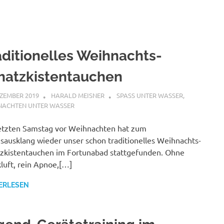
aditionelles Weihnachts-
hatzkistentauchen
EZEMBER 2019
HARALD MEISNER
SPASS UNTER WASSER
,
NACHTEN UNTER WASSER
etzten Samstag vor Weihnachten hat zum
sausklang wieder unser schon traditionelles Weihnachts-
zkistentauchen im Fortunabad stattgefunden. Ohne
luft, rein Apnoe,[…]
ERLESEN