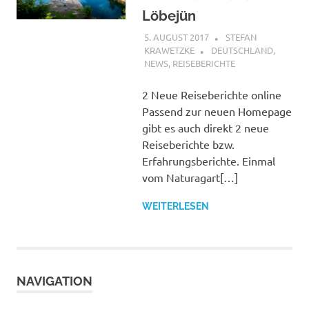
Löbejün
5. AUGUST 2017
STEFAN
KRAWETZKE
DEUTSCHLAND
,
NEWS
,
REISEBERICHTE
2 Neue Reiseberichte online
Passend zur neuen Homepage
gibt es auch direkt 2 neue
Reiseberichte bzw.
Erfahrungsberichte. Einmal
vom Naturagart[…]
WEITERLESEN
NAVIGATION