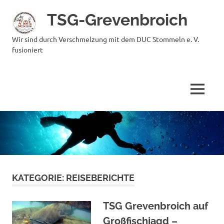
Zum
TSG-Grevenbroich
Inhalt
springen
Wir sind durch Verschmelzung mit dem DUC Stommeln e. V.
fusioniert
MENÜ
KATEGORIE:
REISEBERICHTE
TSG Grevenbroich auf
Großfischjagd –