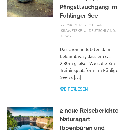
Pfingsttauchgang im
Fühlinger See
22. MAI 2018
STEFAN
KRAWETZKE
DEUTSCHLAND
,
NEWS
Da schon im letzten Jahr
bekannt war, dass ein ca.
2,30m großer Wels die 3m
Traininsplattform im Fühliger
See zu[…]
WEITERLESEN
2 neue Reiseberichte
Naturagart
Ibbenbüren und