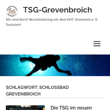
Zum
TSG-Grevenbroich
Inhalt
springen
Wir sind durch Verschmelzung mit dem DUC Stommeln e. V.
fusioniert
MENÜ
SCHLAGWORT:
SCHLOSSBAD
GREVENBROICH
Die TSG im neuen